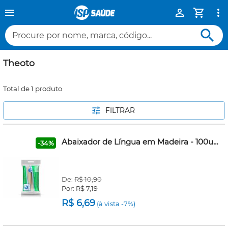
Procure por nome, marca, código...
Theoto
Total de 1 produto
FILTRAR
Abaixador de Língua em Madeira - 100un - Theoto
-34%
De:
R$ 10,90
Por:
R$ 7,19
R$ 6,69
(à vista -7%)