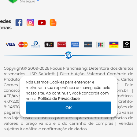
edes
ociais
Copyright©️ 2009-2026 Focus Franchising: Detentora dos direitos
reservados - ISP Saúde®️ | Distribuição: Valemed Comércio de
Produtos para Saúde Ltda - CNPJ: 23.740.880/0001-38 - Av. Carlos
Nós usamos Cookies para entender e
Gomes, 3916, Sl.01, Centro, Cascavel/PR, CEP 85801-091 - Fale
melhorar a sua experiência de navegação pelo
conosco: 0800 7070 010 - qualidade@ispsaude.com.br |
nosso site. Ao continuar, você concorda com
AFE/ANVISA - Dispositivos médicos: 8.18027-9; Cosméticos:
nossa
Política de Privacidade
.
4.07220-8 - Responsável Técnico Karla Almeida Ghiraldi - Crefito-
8: 14638-F | Fotos meramente ilustrativas | Preços e condições de
OK
pagamento exclusivos para compras via Internet, podendo variar
nas lojas físicas. Caso os produtos apresentem divergências de
valores, o preço válido é o do carrinho de compras | Vendas
sujeitas à análise e confirmação de dados.