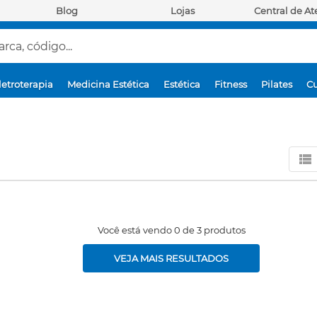
Blog
Lojas
Central de A
ca, código...
letroterapia
Medicina Estética
Estética
Fitness
Pilates
Cu
Você está vendo 0 de 3 produtos
VEJA MAIS RESULTADOS