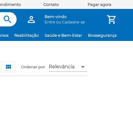
tendimento
Contato
Pagar agora
Bem-vindo
Entre
ou
Cadastre-se
rsos
Reabilitação
Saúde e Bem-Estar
Biossegurança
Relevância
Ordenar por: