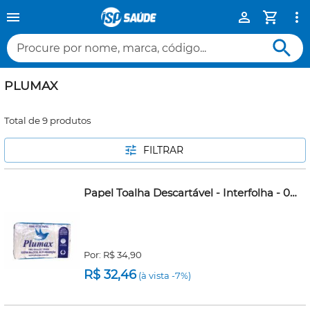
Procure por nome, marca, código...
PLUMAX
Total de 9 produtos
FILTRAR
Papel Toalha Descartável - Interfolha - 02 Dobras - 100% Celulose Virgem - 23cmx21cm - Plumax
Por:
R$ 34,90
R$ 32,46
(à vista -7%)