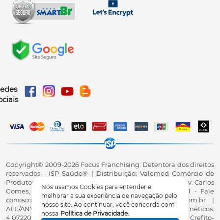
edes
ociais
Copyright©️ 2009-2026 Focus Franchising: Detentora dos direitos
reservados - ISP Saúde®️ | Distribuição: Valemed Comércio de
Produtos para Saúde Ltda - CNPJ: 23.740.880/0001-38 - Av. Carlos
Nós usamos Cookies para entender e
Gomes, 3916, Sl.01, Centro, Cascavel/PR, CEP 85801-091 - Fale
melhorar a sua experiência de navegação pelo
conosco: 0800 7070 010 - qualidade@ispsaude.com.br |
nosso site. Ao continuar, você concorda com
AFE/ANVISA - Dispositivos médicos: 8.18027-9; Cosméticos:
nossa
Política de Privacidade
.
4.07220-8 - Responsável Técnico Karla Almeida Ghiraldi - Crefito-