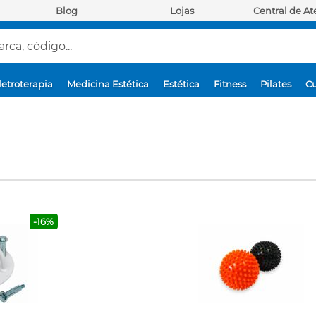
Blog
Lojas
Central de A
ca, código...
letroterapia
Medicina Estética
Estética
Fitness
Pilates
Cu
-16%