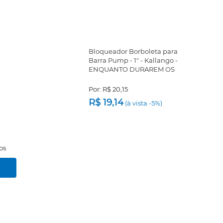
Bloqueador Borboleta para
Barra Pump - 1" - Kallango -
ENQUANTO DURAREM OS
ESTOQUES
Por:
R$ 20,15
R$ 19,14
(à vista -5%)
os