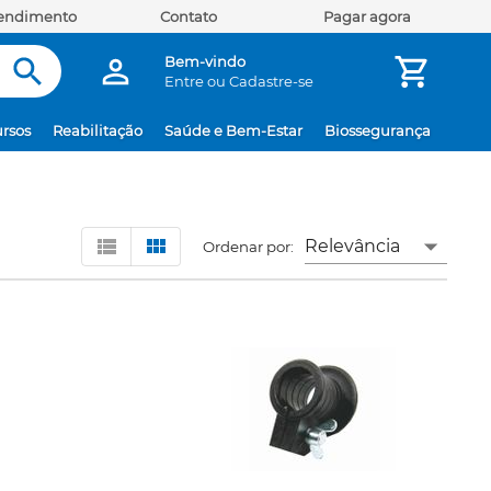
tendimento
Contato
Pagar agora
Bem-vindo
Entre
ou
Cadastre-se
rsos
Reabilitação
Saúde e Bem-Estar
Biossegurança
Relevância
Ordenar por: