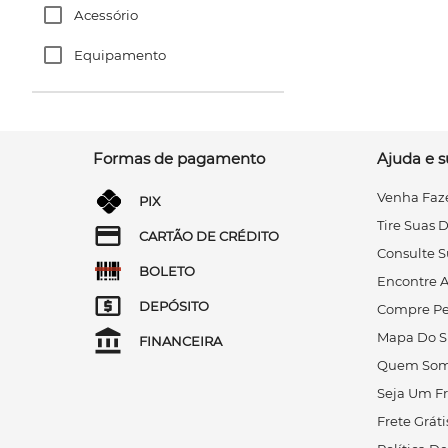
Acessório
Equipamento
Formas de pagamento
Ajuda e s
Venha Faze
PIX
Tire Suas 
CARTÃO DE CRÉDITO
Consulte S
BOLETO
Encontre A
DEPÓSITO
Compre Pe
Mapa Do S
FINANCEIRA
Quem Som
Seja Um F
Frete Gráti