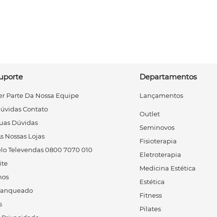
uporte
Departamentos
r Parte Da Nossa Equipe
Lançamentos
Dúvidas Contato
Outlet
uas Dúvidas
Seminovos
s Nossas Lojas
Fisioterapia
lo Televendas 0800 7070 010
Eletroterapia
ite
Medicina Estética
os
Estética
ranqueado
Fitness
s
Pilates