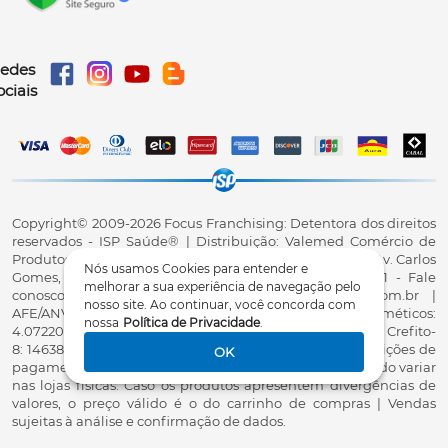
edes
ociais
Copyright©️ 2009-2026 Focus Franchising: Detentora dos direitos
reservados - ISP Saúde®️ | Distribuição: Valemed Comércio de
Produtos para Saúde Ltda - CNPJ: 23.740.880/0001-38 - Av. Carlos
Nós usamos Cookies para entender e
Gomes, 3916, Sl.01, Centro, Cascavel/PR, CEP 85801-091 - Fale
melhorar a sua experiência de navegação pelo
conosco: 0800 7070 010 - qualidade@ispsaude.com.br |
nosso site. Ao continuar, você concorda com
AFE/ANVISA - Dispositivos médicos: 8.18027-9; Cosméticos:
nossa
Política de Privacidade
.
4.07220-8 - Responsável Técnico Karla Almeida Ghiraldi - Crefito-
8: 14638-F | Fotos meramente ilustrativas | Preços e condições de
OK
pagamento exclusivos para compras via Internet, podendo variar
nas lojas físicas. Caso os produtos apresentem divergências de
valores, o preço válido é o do carrinho de compras | Vendas
sujeitas à análise e confirmação de dados.