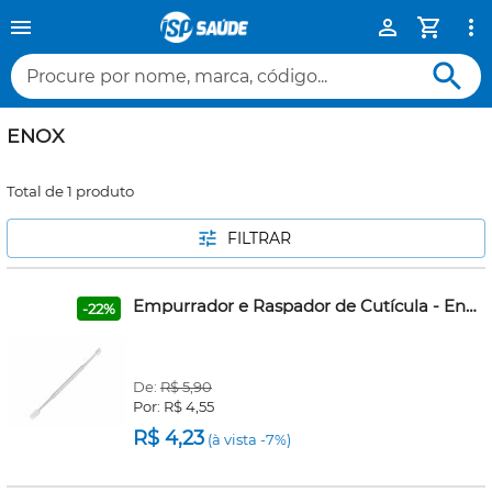
Procure por nome, marca, código...
ENOX
Total de 1 produto
FILTRAR
Empurrador e Raspador de Cutícula - Enox - OUTLET* Enquanto durarem os estoques
-22%
De:
R$ 5,90
Por:
R$ 4,55
R$ 4,23
(à vista -7%)