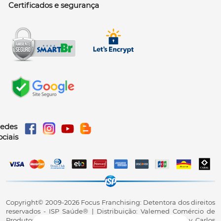
Certificados e segurança
edes
ociais
Copyright©️ 2009-2026 Focus Franchising: Detentora dos direitos
reservados - ISP Saúde®️ | Distribuição: Valemed Comércio de
Produtos para Saúde Ltda - CNPJ: 23.740.880/0001-38 - Av. Carlos