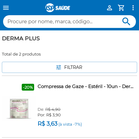
Procure por nome, marca, código...
DERMA PLUS
Total de 2 produtos
FILTRAR
Compressa de Gaze - Estéril - 10un - Derma-Plus
-20%
De:
R$ 4,90
Por:
R$ 3,90
R$ 3,63
(à vista -7%)