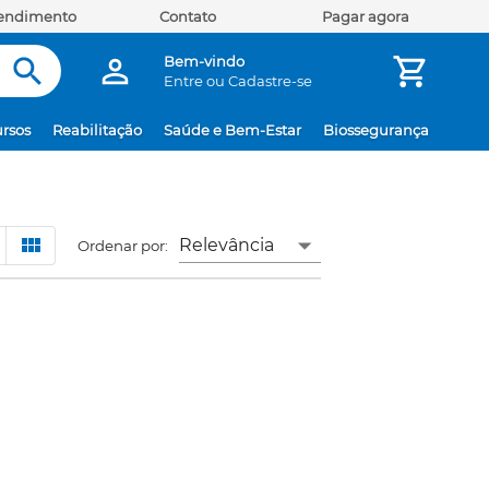
tendimento
Contato
Pagar agora
Bem-vindo
Entre
ou
Cadastre-se
rsos
Reabilitação
Saúde e Bem-Estar
Biossegurança
Relevância
Ordenar por: