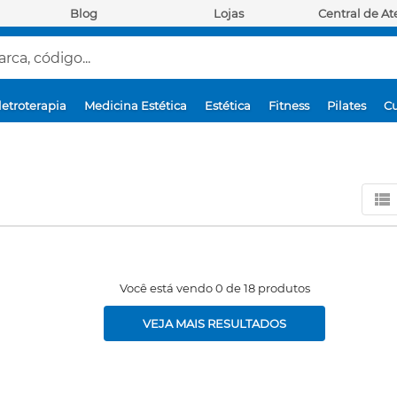
Blog
Lojas
Central de A
ca, código...
letroterapia
Medicina Estética
Estética
Fitness
Pilates
Cu
Você está vendo 0 de 18 produtos
VEJA MAIS RESULTADOS