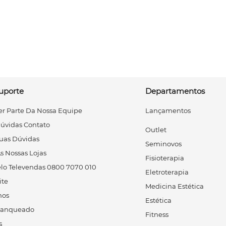
uporte
Departamentos
r Parte Da Nossa Equipe
Lançamentos
Dúvidas Contato
Outlet
uas Dúvidas
Seminovos
s Nossas Lojas
Fisioterapia
lo Televendas 0800 7070 010
Eletroterapia
ite
Medicina Estética
os
Estética
ranqueado
Fitness
s