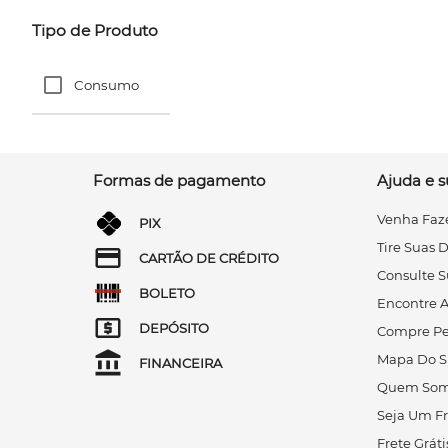
Tipo de Produto
Consumo
Formas de pagamento
Ajuda e s
Venha Faze
PIX
Tire Suas 
CARTÃO DE CRÉDITO
Consulte S
BOLETO
Encontre A
DEPÓSITO
Compre Pe
Mapa Do S
FINANCEIRA
Quem Som
Seja Um F
Frete Gráti