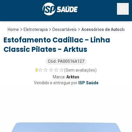
O que você está procurando?
Home
Eletroterapia
Descartáveis
Acessórios de Autoclave
Estofamento Cadillac - Linha
Classic Pilates - Arktus
Cód: PA00516A127
0
(Sem avaliações)
Marca:
Arktus
Vendido e entregue por
ISP Saúde